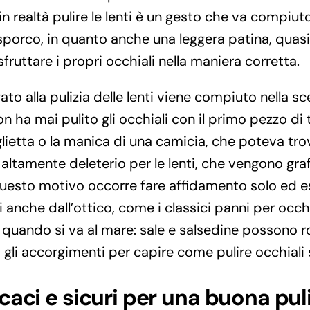
in realtà pulire le lenti è un gesto che va compiuto
di sporco, in quanto anche una leggera patina, quasi
fruttare i propri occhiali nella maniera corretta.
gato alla pulizia delle lenti viene compiuto nella sc
on ha mai pulito gli occhiali con il primo pezzo di
ietta o la manica di una camicia, che poteva tro
ltamente deleterio per le lenti, che vengono graff
questo motivo occorre fare affidamento solo ed 
 anche dall’ottico, come i classici panni per occhi
quando si va al mare: sale e salsedine possono rov
 gli accorgimenti per capire come pulire occhiali
caci e sicuri per una buona puli