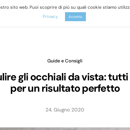
nostro sito web. Puoi scoprire di più su quali cookie stiamo utili
odotti
Chi Siamo
Novità e Offerte
Blog
Privacy
Accetto
tatto
Occhiali e Montature
Guide e Consigli
re gli occhiali da vista: tutti 
per un risultato perfetto
 a Contatto
Occhiali da V
da Sole
a migliore consulenza
a della corretta lente a
24, Giugno 2020
Offriamo una vasta gamm
occhiali, montature e lenti
graduate e non.