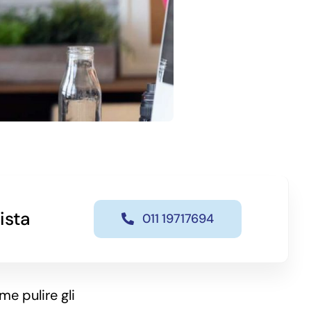
ista
011 19717694
me pulire gli