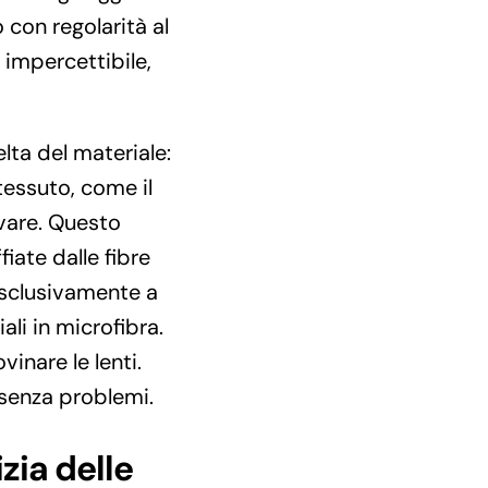
 con regolarità al
 impercettibile,
elta del materiale:
 tessuto, come il
vare. Questo
iate dalle fibre
esclusivamente a
ali in microfibra.
inare le lenti.
 senza problemi.
zia delle