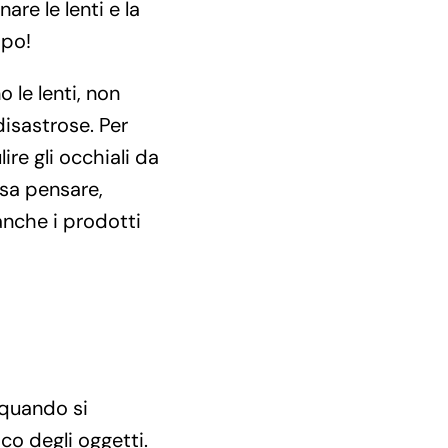
re le lenti e la
mpo!
 le lenti, non
isastrose. Per
e gli occhiali da
ssa pensare,
anche i prodotti
e quando si
o degli oggetti.