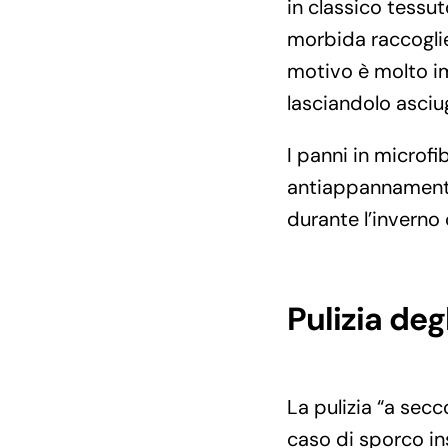
in classico tessut
morbida raccoglie
motivo è molto im
lasciandolo asciu
I panni in microfi
antiappannamento, 
durante l’invern
Pulizia deg
La pulizia “a secc
caso di sporco in