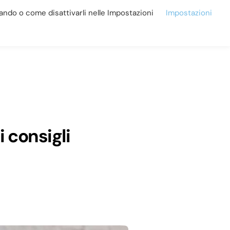
zzando o come disattivarli nelle Impostazioni
Impostazioni
Contatti
011 19717694
Assistenza e Riparazione
i consigli
ista e
Assistenza e
Riparazione
a di
Nel nostro laboratorio eseguiamo
 da sole,
riparazioni e adattamenti per
montature e lenti oftalmiche.