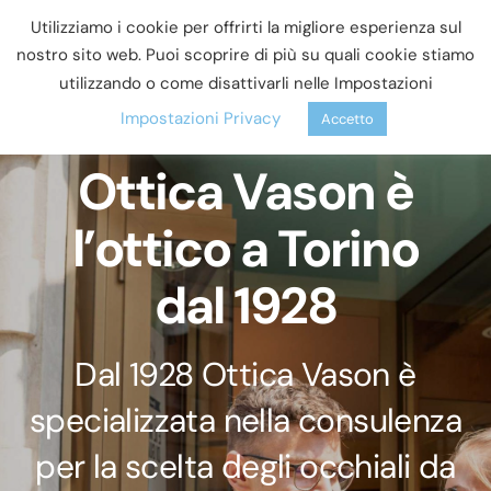
Salta
Utilizziamo i cookie per offrirti la migliore esperienza sul
al
nostro sito web. Puoi scoprire di più su quali cookie stiamo
Toggle
utilizzando o come disattivarli nelle Impostazioni
contenuto
Naviga
Impostazioni Privacy
Accetto
Servizi
Ottica Vason è
Prodotti
l’ottico a Torino
Chi Siamo
dal 1928
Novità e Offerte
Dal 1928 Ottica Vason è
Contatti
specializzata nella consulenza
per la scelta degli occhiali da
Blog