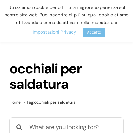
Salta
Utilizziamo i cookie per offrirti la migliore esperienza sul
al
nostro sito web. Puoi scoprire di più su quali cookie stiamo
Toggle
utilizzando o come disattivarli nelle Impostazioni
contenuto
Naviga
Impostazioni Privacy
Accetto
Servizi
Prodotti
occhiali per
Chi Siamo
saldatura
Novità e Offerte
Home
Tag:
occhiali per saldatura
Contatti
Cerca
Blog
per: